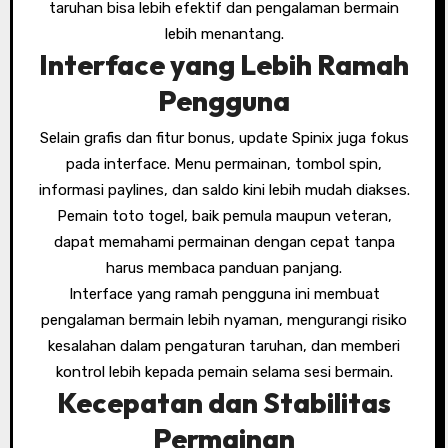
taruhan bisa lebih efektif dan pengalaman bermain
lebih menantang.
Interface yang Lebih Ramah
Pengguna
Selain grafis dan fitur bonus, update Spinix juga fokus
pada interface. Menu permainan, tombol spin,
informasi paylines, dan saldo kini lebih mudah diakses.
Pemain toto togel, baik pemula maupun veteran,
dapat memahami permainan dengan cepat tanpa
harus membaca panduan panjang.
Interface yang ramah pengguna ini membuat
pengalaman bermain lebih nyaman, mengurangi risiko
kesalahan dalam pengaturan taruhan, dan memberi
kontrol lebih kepada pemain selama sesi bermain.
Kecepatan dan Stabilitas
Permainan