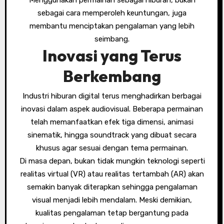
sebagai cara memperoleh keuntungan, juga
membantu menciptakan pengalaman yang lebih
seimbang.
Inovasi yang Terus
Berkembang
Industri hiburan digital terus menghadirkan berbagai
inovasi dalam aspek audiovisual. Beberapa permainan
telah memanfaatkan efek tiga dimensi, animasi
sinematik, hingga soundtrack yang dibuat secara
khusus agar sesuai dengan tema permainan.
Di masa depan, bukan tidak mungkin teknologi seperti
realitas virtual (VR) atau realitas tertambah (AR) akan
semakin banyak diterapkan sehingga pengalaman
visual menjadi lebih mendalam. Meski demikian,
kualitas pengalaman tetap bergantung pada