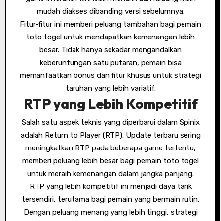
mudah diakses dibanding versi sebelumnya.
Fitur-fitur ini memberi peluang tambahan bagi pemain
toto togel untuk mendapatkan kemenangan lebih
besar. Tidak hanya sekadar mengandalkan
keberuntungan satu putaran, pemain bisa
memanfaatkan bonus dan fitur khusus untuk strategi
taruhan yang lebih variatif.
RTP yang Lebih Kompetitif
Salah satu aspek teknis yang diperbarui dalam Spinix
adalah Return to Player (RTP). Update terbaru sering
meningkatkan RTP pada beberapa game tertentu,
memberi peluang lebih besar bagi pemain toto togel
untuk meraih kemenangan dalam jangka panjang.
RTP yang lebih kompetitif ini menjadi daya tarik
tersendiri, terutama bagi pemain yang bermain rutin.
Dengan peluang menang yang lebih tinggi, strategi