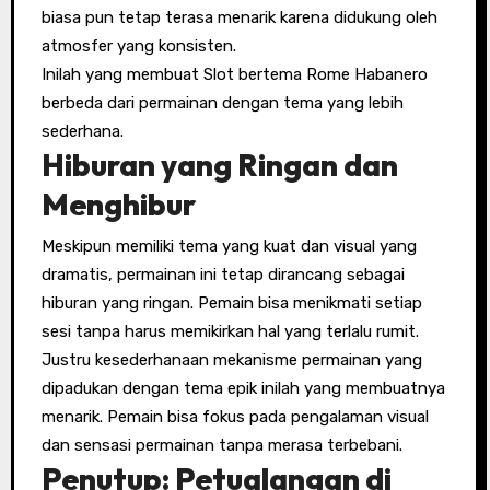
biasa pun tetap terasa menarik karena didukung oleh
atmosfer yang konsisten.
Inilah yang membuat Slot bertema Rome Habanero
berbeda dari permainan dengan tema yang lebih
sederhana.
Hiburan yang Ringan dan
Menghibur
Meskipun memiliki tema yang kuat dan visual yang
dramatis, permainan ini tetap dirancang sebagai
hiburan yang ringan. Pemain bisa menikmati setiap
sesi tanpa harus memikirkan hal yang terlalu rumit.
Justru kesederhanaan mekanisme permainan yang
dipadukan dengan tema epik inilah yang membuatnya
menarik. Pemain bisa fokus pada pengalaman visual
dan sensasi permainan tanpa merasa terbebani.
Penutup: Petualangan di