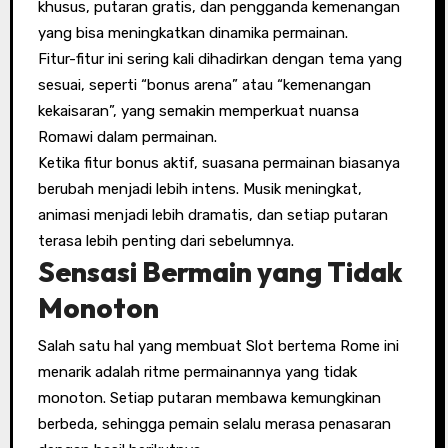
khusus, putaran gratis, dan pengganda kemenangan
yang bisa meningkatkan dinamika permainan.
Fitur-fitur ini sering kali dihadirkan dengan tema yang
sesuai, seperti “bonus arena” atau “kemenangan
kekaisaran”, yang semakin memperkuat nuansa
Romawi dalam permainan.
Ketika fitur bonus aktif, suasana permainan biasanya
berubah menjadi lebih intens. Musik meningkat,
animasi menjadi lebih dramatis, dan setiap putaran
terasa lebih penting dari sebelumnya.
Sensasi Bermain yang Tidak
Monoton
Salah satu hal yang membuat Slot bertema Rome ini
menarik adalah ritme permainannya yang tidak
monoton. Setiap putaran membawa kemungkinan
berbeda, sehingga pemain selalu merasa penasaran