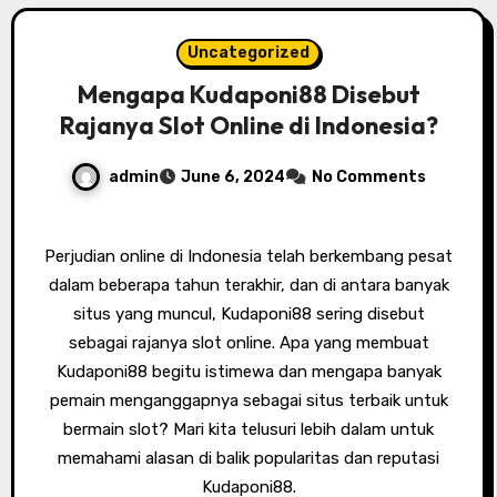
Uncategorized
Mengapa Kudaponi88 Disebut
Rajanya Slot Online di Indonesia?
admin
June 6, 2024
No Comments
Perjudian online di Indonesia telah berkembang pesat
dalam beberapa tahun terakhir, dan di antara banyak
situs yang muncul, Kudaponi88 sering disebut
sebagai rajanya slot online. Apa yang membuat
Kudaponi88 begitu istimewa dan mengapa banyak
pemain menganggapnya sebagai situs terbaik untuk
bermain slot? Mari kita telusuri lebih dalam untuk
memahami alasan di balik popularitas dan reputasi
Kudaponi88.