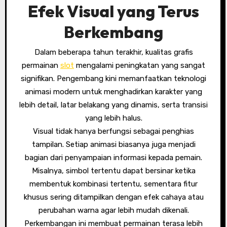
Efek Visual yang Terus
Berkembang
Dalam beberapa tahun terakhir, kualitas grafis
permainan
slot
mengalami peningkatan yang sangat
signifikan. Pengembang kini memanfaatkan teknologi
animasi modern untuk menghadirkan karakter yang
lebih detail, latar belakang yang dinamis, serta transisi
yang lebih halus.
Visual tidak hanya berfungsi sebagai penghias
tampilan. Setiap animasi biasanya juga menjadi
bagian dari penyampaian informasi kepada pemain.
Misalnya, simbol tertentu dapat bersinar ketika
membentuk kombinasi tertentu, sementara fitur
khusus sering ditampilkan dengan efek cahaya atau
perubahan warna agar lebih mudah dikenali.
Perkembangan ini membuat permainan terasa lebih