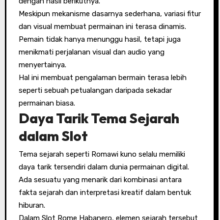
dengan hasil berikutnya.
Meskipun mekanisme dasarnya sederhana, variasi fitur
dan visual membuat permainan ini terasa dinamis.
Pemain tidak hanya menunggu hasil, tetapi juga
menikmati perjalanan visual dan audio yang
menyertainya.
Hal ini membuat pengalaman bermain terasa lebih
seperti sebuah petualangan daripada sekadar
permainan biasa.
Daya Tarik Tema Sejarah
dalam Slot
Tema sejarah seperti Romawi kuno selalu memiliki
daya tarik tersendiri dalam dunia permainan digital.
Ada sesuatu yang menarik dari kombinasi antara
fakta sejarah dan interpretasi kreatif dalam bentuk
hiburan.
Dalam Slot Rome Habanero, elemen sejarah tersebut