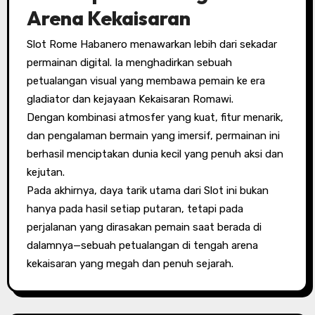
Arena Kekaisaran
Slot Rome Habanero menawarkan lebih dari sekadar
permainan digital. Ia menghadirkan sebuah
petualangan visual yang membawa pemain ke era
gladiator dan kejayaan Kekaisaran Romawi.
Dengan kombinasi atmosfer yang kuat, fitur menarik,
dan pengalaman bermain yang imersif, permainan ini
berhasil menciptakan dunia kecil yang penuh aksi dan
kejutan.
Pada akhirnya, daya tarik utama dari Slot ini bukan
hanya pada hasil setiap putaran, tetapi pada
perjalanan yang dirasakan pemain saat berada di
dalamnya—sebuah petualangan di tengah arena
kekaisaran yang megah dan penuh sejarah.