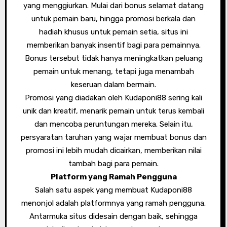
yang menggiurkan. Mulai dari bonus selamat datang
untuk pemain baru, hingga promosi berkala dan
hadiah khusus untuk pemain setia, situs ini
memberikan banyak insentif bagi para pemainnya.
Bonus tersebut tidak hanya meningkatkan peluang
pemain untuk menang, tetapi juga menambah
keseruan dalam bermain.
Promosi yang diadakan oleh Kudaponi88 sering kali
unik dan kreatif, menarik pemain untuk terus kembali
dan mencoba peruntungan mereka. Selain itu,
persyaratan taruhan yang wajar membuat bonus dan
promosi ini lebih mudah dicairkan, memberikan nilai
tambah bagi para pemain.
Platform yang Ramah Pengguna
Salah satu aspek yang membuat Kudaponi88
menonjol adalah platformnya yang ramah pengguna.
Antarmuka situs didesain dengan baik, sehingga