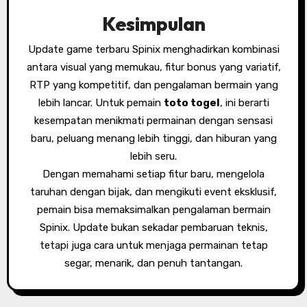
Kesimpulan
Update game terbaru Spinix menghadirkan kombinasi
antara visual yang memukau, fitur bonus yang variatif,
RTP yang kompetitif, dan pengalaman bermain yang
lebih lancar. Untuk pemain
toto togel
, ini berarti
kesempatan menikmati permainan dengan sensasi
baru, peluang menang lebih tinggi, dan hiburan yang
lebih seru.
Dengan memahami setiap fitur baru, mengelola
taruhan dengan bijak, dan mengikuti event eksklusif,
pemain bisa memaksimalkan pengalaman bermain
Spinix. Update bukan sekadar pembaruan teknis,
tetapi juga cara untuk menjaga permainan tetap
segar, menarik, dan penuh tantangan.