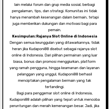
lain melalui forum dan grup media sosial, berbagi
pengalaman, tips, dan strategi. Komunitas ini tidak
hanya menambah kesenangan dalam bermain, tetapi
juga memberikan dukungan dan motivasi bagi para
pemain.
Kesimpulan: Rajanya Slot Online di Indonesia
Dengan semua keunggulan yang ditawarkannya, tidak
heran jika Kudaponi88 disebut sebagai rajanya slot
online di Indonesia. Dari pilihan permainan yang luar
biasa, bonus dan promosi menggiurkan, platform
yang ramah pengguna, hingga keamanan dan layanan
pelanggan yang unggul, Kudaponi88 berhasil
menciptakan pengalaman bermain yang tak
tertandingi.
Bagi para penggemar slot online di Indonesia,
Kudaponi88 adalah pilihan yang tepat untuk mencoba
peruntungan dan meraih kemenangan besar. Jadi, jika