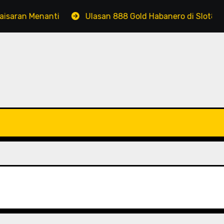
Menanti
Ulasan 888 Gold Habanero di Slot88: Slot Kl