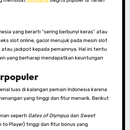
ng membuat
slotgacor
begitu populer di Tanah
onesia yang berarti “sering berbunyi keras” atau
eks slot online, gacor merujuk pada mesin slot
 atau jackpot kepada pemainnya.
Hal ini tentu
emain yang berharap mendapatkan keuntungan
erpopuler
enal luas di kalangan pemain Indonesia karena
nangan yang tinggi dan fitur menarik.
Berikut
inan seperti
Gates of Olympus
dan
Sweet
to Player) tinggi dan fitur bonus yang