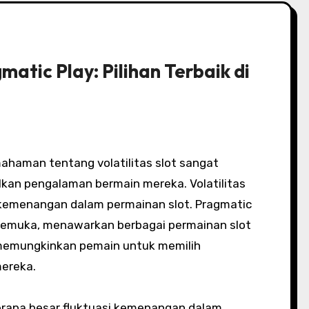
gmatic Play: Pilihan Terbaik di
lkan pengalaman bermain mereka.
Volatilitas
 kemenangan dalam permainan slot.
Pragmatic
rkemuka, menawarkan berbagai permainan slot
, memungkinkan pemain untuk memilih
mereka.
eberapa besar fluktuasi kemenangan dalam