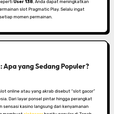
seperti
User 138
, Anda dapat meningkatkan
rmainan slot Pragmatic Play.
Selalu ingat
 setiap momen permainan.
a: Apa yang Sedang Populer?
sia.
Dari layar ponsel pintar hingga perangkat
n sensasi kasino langsung dari kenyamanan