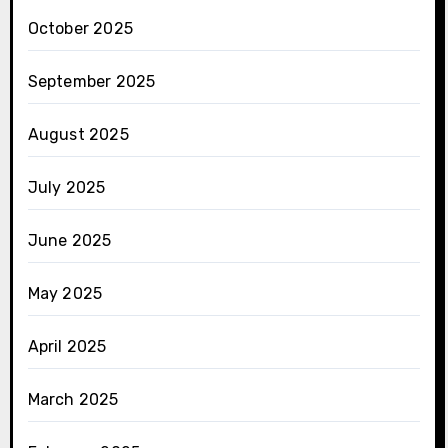
October 2025
September 2025
August 2025
July 2025
June 2025
May 2025
April 2025
March 2025