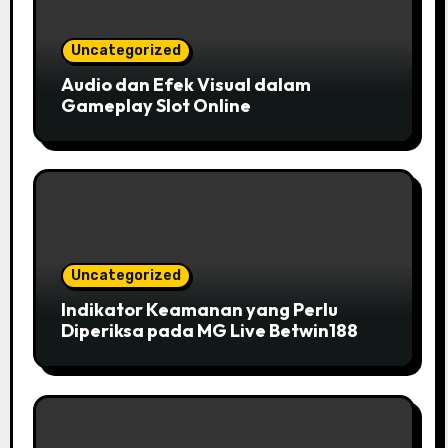
Uncategorized
Audio dan Efek Visual dalam
Gameplay Slot Online
Uncategorized
Indikator Keamanan yang Perlu
Diperiksa pada MG Live Betwin188