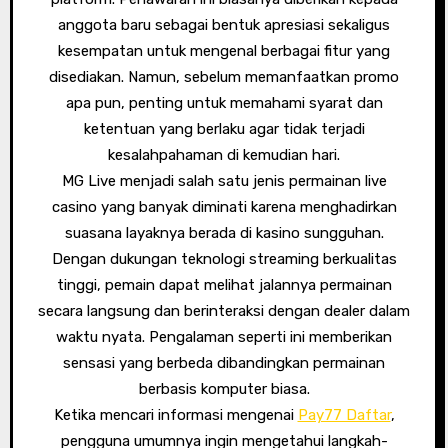
anggota baru sebagai bentuk apresiasi sekaligus
kesempatan untuk mengenal berbagai fitur yang
disediakan. Namun, sebelum memanfaatkan promo
apa pun, penting untuk memahami syarat dan
ketentuan yang berlaku agar tidak terjadi
kesalahpahaman di kemudian hari.
MG Live menjadi salah satu jenis permainan live
casino yang banyak diminati karena menghadirkan
suasana layaknya berada di kasino sungguhan.
Dengan dukungan teknologi streaming berkualitas
tinggi, pemain dapat melihat jalannya permainan
secara langsung dan berinteraksi dengan dealer dalam
waktu nyata. Pengalaman seperti ini memberikan
sensasi yang berbeda dibandingkan permainan
berbasis komputer biasa.
Ketika mencari informasi mengenai
Pay77 Daftar
,
pengguna umumnya ingin mengetahui langkah-