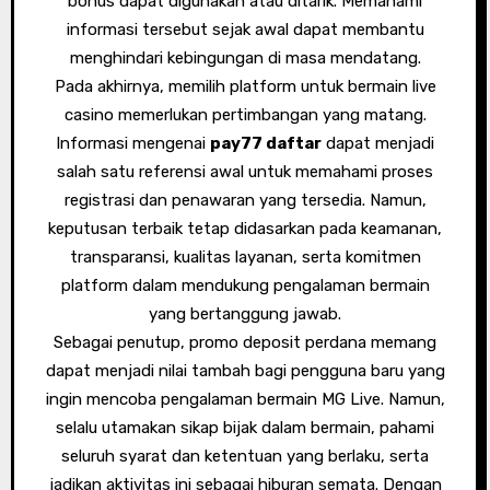
bonus dapat digunakan atau ditarik. Memahami
informasi tersebut sejak awal dapat membantu
menghindari kebingungan di masa mendatang.
Pada akhirnya, memilih platform untuk bermain live
casino memerlukan pertimbangan yang matang.
Informasi mengenai
pay77 daftar
dapat menjadi
salah satu referensi awal untuk memahami proses
registrasi dan penawaran yang tersedia. Namun,
keputusan terbaik tetap didasarkan pada keamanan,
transparansi, kualitas layanan, serta komitmen
platform dalam mendukung pengalaman bermain
yang bertanggung jawab.
Sebagai penutup, promo deposit perdana memang
dapat menjadi nilai tambah bagi pengguna baru yang
ingin mencoba pengalaman bermain MG Live. Namun,
selalu utamakan sikap bijak dalam bermain, pahami
seluruh syarat dan ketentuan yang berlaku, serta
jadikan aktivitas ini sebagai hiburan semata. Dengan