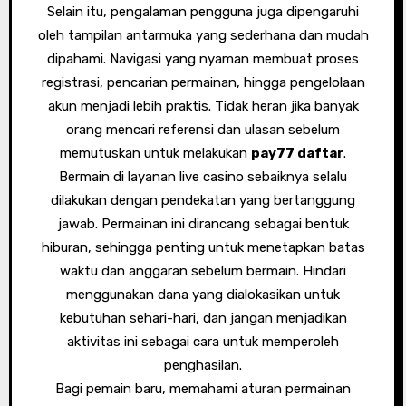
Selain itu, pengalaman pengguna juga dipengaruhi
oleh tampilan antarmuka yang sederhana dan mudah
dipahami. Navigasi yang nyaman membuat proses
registrasi, pencarian permainan, hingga pengelolaan
akun menjadi lebih praktis. Tidak heran jika banyak
orang mencari referensi dan ulasan sebelum
memutuskan untuk melakukan
pay77 daftar
.
Bermain di layanan live casino sebaiknya selalu
dilakukan dengan pendekatan yang bertanggung
jawab. Permainan ini dirancang sebagai bentuk
hiburan, sehingga penting untuk menetapkan batas
waktu dan anggaran sebelum bermain. Hindari
menggunakan dana yang dialokasikan untuk
kebutuhan sehari-hari, dan jangan menjadikan
aktivitas ini sebagai cara untuk memperoleh
penghasilan.
Bagi pemain baru, memahami aturan permainan