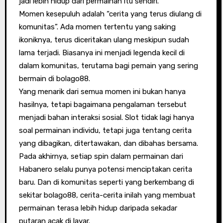
jadi lebih hidup dari permainan itu sendiri.
Momen kesepuluh adalah “cerita yang terus diulang di
komunitas”. Ada momen tertentu yang saking
ikoniknya, terus diceritakan ulang meskipun sudah
lama terjadi. Biasanya ini menjadi legenda kecil di
dalam komunitas, terutama bagi pemain yang sering
bermain di bolago88.
Yang menarik dari semua momen ini bukan hanya
hasilnya, tetapi bagaimana pengalaman tersebut
menjadi bahan interaksi sosial. Slot tidak lagi hanya
soal permainan individu, tetapi juga tentang cerita
yang dibagikan, ditertawakan, dan dibahas bersama.
Pada akhirnya, setiap spin dalam permainan dari
Habanero
selalu punya potensi menciptakan cerita
baru. Dan di komunitas seperti yang berkembang di
sekitar bolago88, cerita-cerita inilah yang membuat
permainan terasa lebih hidup daripada sekadar
putaran acak di layar.