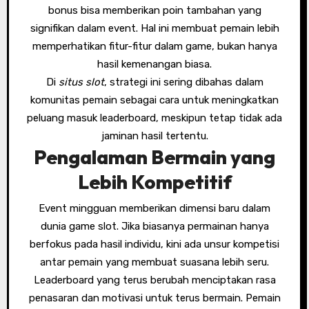
bonus bisa memberikan poin tambahan yang
signifikan dalam event. Hal ini membuat pemain lebih
memperhatikan fitur-fitur dalam game, bukan hanya
hasil kemenangan biasa.
Di
situs slot
, strategi ini sering dibahas dalam
komunitas pemain sebagai cara untuk meningkatkan
peluang masuk leaderboard, meskipun tetap tidak ada
jaminan hasil tertentu.
Pengalaman Bermain yang
Lebih Kompetitif
Event mingguan memberikan dimensi baru dalam
dunia game slot. Jika biasanya permainan hanya
berfokus pada hasil individu, kini ada unsur kompetisi
antar pemain yang membuat suasana lebih seru.
Leaderboard yang terus berubah menciptakan rasa
penasaran dan motivasi untuk terus bermain. Pemain