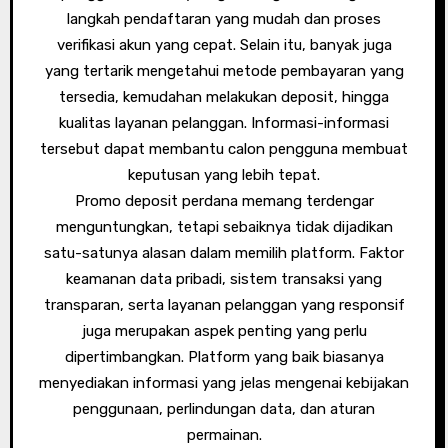
langkah pendaftaran yang mudah dan proses
verifikasi akun yang cepat. Selain itu, banyak juga
yang tertarik mengetahui metode pembayaran yang
tersedia, kemudahan melakukan deposit, hingga
kualitas layanan pelanggan. Informasi-informasi
tersebut dapat membantu calon pengguna membuat
keputusan yang lebih tepat.
Promo deposit perdana memang terdengar
menguntungkan, tetapi sebaiknya tidak dijadikan
satu-satunya alasan dalam memilih platform. Faktor
keamanan data pribadi, sistem transaksi yang
transparan, serta layanan pelanggan yang responsif
juga merupakan aspek penting yang perlu
dipertimbangkan. Platform yang baik biasanya
menyediakan informasi yang jelas mengenai kebijakan
penggunaan, perlindungan data, dan aturan
permainan.