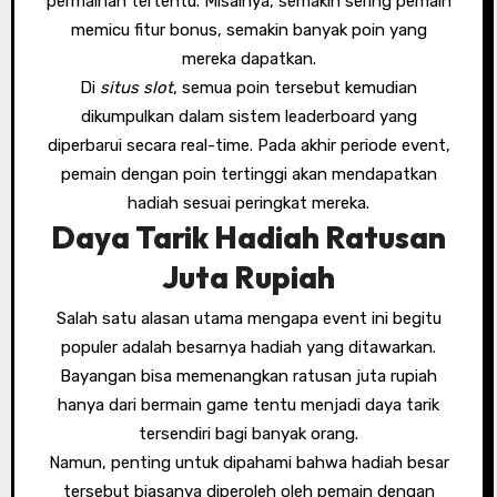
permainan tertentu. Misalnya, semakin sering pemain
memicu fitur bonus, semakin banyak poin yang
mereka dapatkan.
Di
situs slot
, semua poin tersebut kemudian
dikumpulkan dalam sistem leaderboard yang
diperbarui secara real-time. Pada akhir periode event,
pemain dengan poin tertinggi akan mendapatkan
hadiah sesuai peringkat mereka.
Daya Tarik Hadiah Ratusan
Juta Rupiah
Salah satu alasan utama mengapa event ini begitu
populer adalah besarnya hadiah yang ditawarkan.
Bayangan bisa memenangkan ratusan juta rupiah
hanya dari bermain game tentu menjadi daya tarik
tersendiri bagi banyak orang.
Namun, penting untuk dipahami bahwa hadiah besar
tersebut biasanya diperoleh oleh pemain dengan