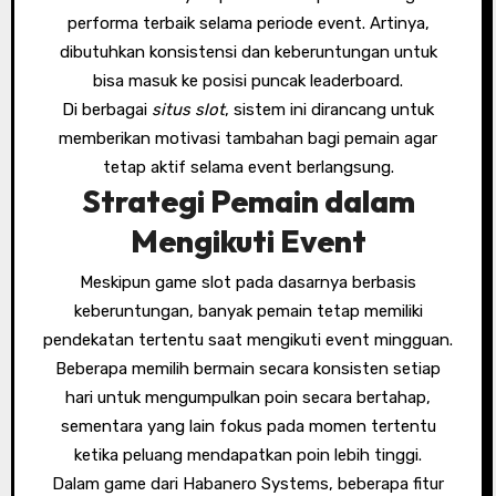
performa terbaik selama periode event. Artinya,
dibutuhkan konsistensi dan keberuntungan untuk
bisa masuk ke posisi puncak leaderboard.
Di berbagai
situs slot
, sistem ini dirancang untuk
memberikan motivasi tambahan bagi pemain agar
tetap aktif selama event berlangsung.
Strategi Pemain dalam
Mengikuti Event
Meskipun game slot pada dasarnya berbasis
keberuntungan, banyak pemain tetap memiliki
pendekatan tertentu saat mengikuti event mingguan.
Beberapa memilih bermain secara konsisten setiap
hari untuk mengumpulkan poin secara bertahap,
sementara yang lain fokus pada momen tertentu
ketika peluang mendapatkan poin lebih tinggi.
Dalam game dari
Habanero Systems
, beberapa fitur