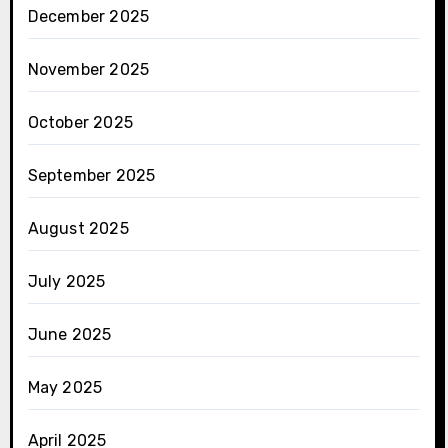
December 2025
November 2025
October 2025
September 2025
August 2025
July 2025
June 2025
May 2025
April 2025