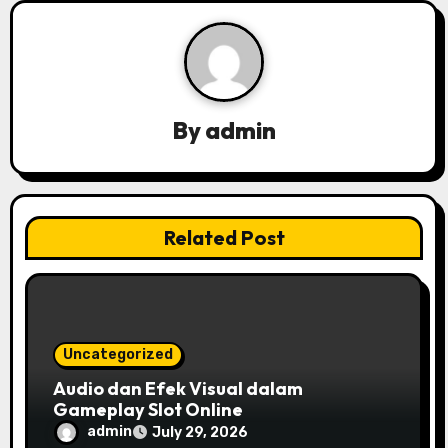
v
i
g
a
By
admin
t
i
Related Post
o
n
Uncategorized
Audio dan Efek Visual dalam
Gameplay Slot Online
admin
July 29, 2026