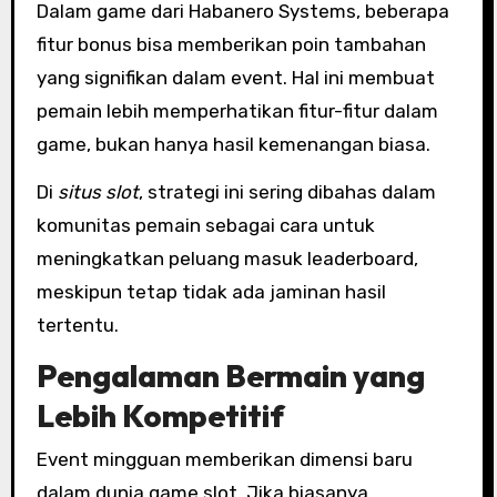
Dalam game dari
Habanero Systems
, beberapa
fitur bonus bisa memberikan poin tambahan
yang signifikan dalam event. Hal ini membuat
pemain lebih memperhatikan fitur-fitur dalam
game, bukan hanya hasil kemenangan biasa.
Di
situs slot
, strategi ini sering dibahas dalam
komunitas pemain sebagai cara untuk
meningkatkan peluang masuk leaderboard,
meskipun tetap tidak ada jaminan hasil
tertentu.
Pengalaman Bermain yang
Lebih Kompetitif
Event mingguan memberikan dimensi baru
dalam dunia game slot. Jika biasanya