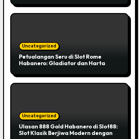
Uncategorized
Petualangan Seru di Slot Rome
Habanero: Gladiator dan Harta
Kekaisaran Menanti
Uncategorized
Ulasan 888 Gold Habanero di Slot88:
Slot Klasik Berjiwa Modern dengan