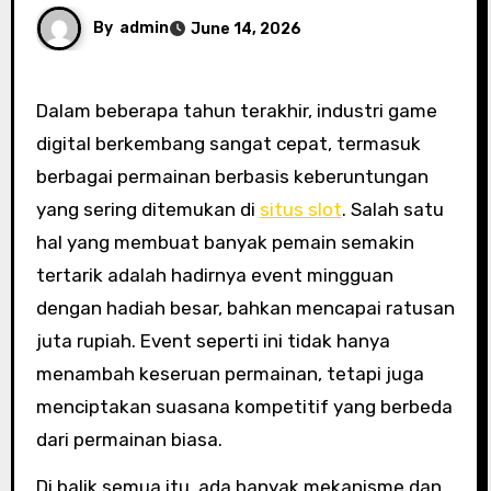
By
admin
June 14, 2026
Dalam beberapa tahun terakhir, industri game
digital berkembang sangat cepat, termasuk
berbagai permainan berbasis keberuntungan
yang sering ditemukan di
situs slot
. Salah satu
hal yang membuat banyak pemain semakin
tertarik adalah hadirnya event mingguan
dengan hadiah besar, bahkan mencapai ratusan
juta rupiah. Event seperti ini tidak hanya
menambah keseruan permainan, tetapi juga
menciptakan suasana kompetitif yang berbeda
dari permainan biasa.
Di balik semua itu, ada banyak mekanisme dan