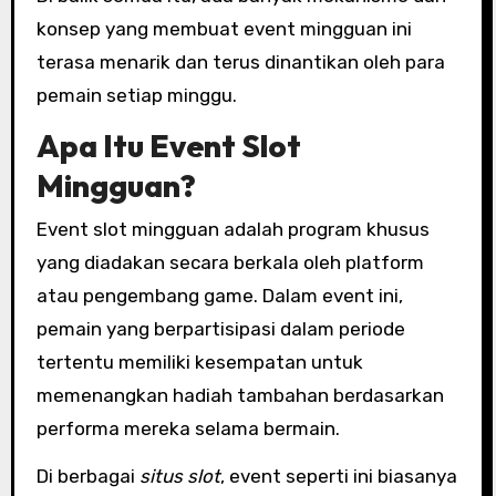
konsep yang membuat event mingguan ini
terasa menarik dan terus dinantikan oleh para
pemain setiap minggu.
Apa Itu Event Slot
Mingguan?
Event slot mingguan adalah program khusus
yang diadakan secara berkala oleh platform
atau pengembang game. Dalam event ini,
pemain yang berpartisipasi dalam periode
tertentu memiliki kesempatan untuk
memenangkan hadiah tambahan berdasarkan
performa mereka selama bermain.
Di berbagai
situs slot
, event seperti ini biasanya