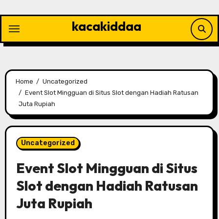
Skip
to
kacakiddaa
content
Home
Uncategorized
Event Slot Mingguan di Situs Slot dengan Hadiah Ratusan
Juta Rupiah
Uncategorized
Event Slot Mingguan di Situs
Slot dengan Hadiah Ratusan
Juta Rupiah