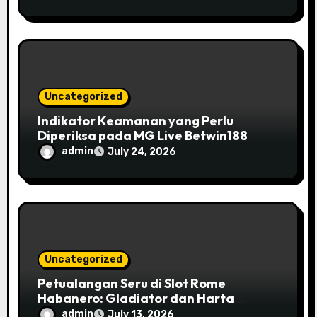
Uncategorized
Indikator Keamanan yang Perlu
Diperiksa pada MG Live Betwin188
admin
July 24, 2026
Uncategorized
Petualangan Seru di Slot Rome
Habanero: Gladiator dan Harta
Kekaisaran Menanti
admin
July 13, 2026