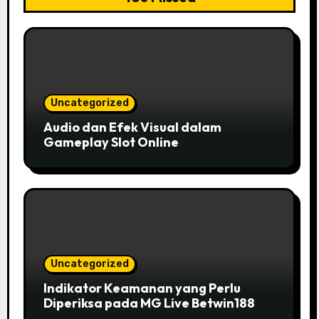
Uncategorized
Audio dan Efek Visual dalam
Gameplay Slot Online
Uncategorized
Indikator Keamanan yang Perlu
Diperiksa pada MG Live Betwin188