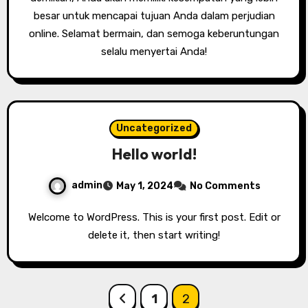
besar untuk mencapai tujuan Anda dalam perjudian
online. Selamat bermain, dan semoga keberuntungan
selalu menyertai Anda!
Uncategorized
Hello world!
admin
May 1, 2024
No Comments
Welcome to WordPress. This is your first post. Edit or
delete it, then start writing!
Posts
1
2