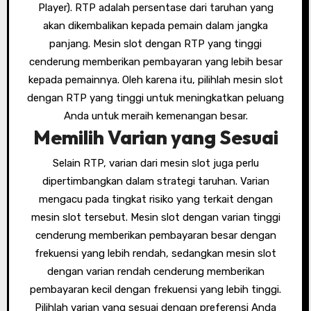
Player). RTP adalah persentase dari taruhan yang
akan dikembalikan kepada pemain dalam jangka
panjang. Mesin slot dengan RTP yang tinggi
cenderung memberikan pembayaran yang lebih besar
kepada pemainnya. Oleh karena itu, pilihlah mesin slot
dengan RTP yang tinggi untuk meningkatkan peluang
Anda untuk meraih kemenangan besar.
Memilih Varian yang Sesuai
Selain RTP, varian dari mesin slot juga perlu
dipertimbangkan dalam strategi taruhan. Varian
mengacu pada tingkat risiko yang terkait dengan
mesin slot tersebut. Mesin slot dengan varian tinggi
cenderung memberikan pembayaran besar dengan
frekuensi yang lebih rendah, sedangkan mesin slot
dengan varian rendah cenderung memberikan
pembayaran kecil dengan frekuensi yang lebih tinggi.
Pilihlah varian yang sesuai dengan preferensi Anda