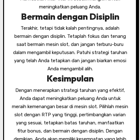
meningkatkan peluang Anda.
Bermain dengan Disiplin
Terakhir, tetapi tidak kalah pentingnya, adalah
bermain dengan disiplin. Tetaplah fokus dan tenang
saat bermain mesin slot, dan jangan terburu-buru
dalam mengambil keputusan. Patuhi strategi taruhan
yang telah Anda tetapkan dan jangan biarkan emosi
Anda mengambil alih.
Kesimpulan
Dengan menerapkan strategi taruhan yang efektif,
Anda dapat meningkatkan peluang Anda untuk
meraih kemenangan besar di mesin slot. Pilihlah mesin
slot dengan RTP yang tinggi, pertimbangkan varian
yang sesuai, tetapkan batas taruhan, manfaatkan
fitur bonus, dan bermain dengan disiplin. Dengan
demikian, Anda akan memiliki kesempatan yang lebih