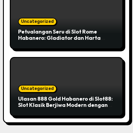
Uncategorized
Petualangan Seru di Slot Rome
Habanero: Gladiator dan Harta
Kekaisaran Menanti
Uncategorized
Ulasan 888 Gold Habanero di Slot88:
Slot Klasik Berjiwa Modern dengan
Jackpot Menggiurkan