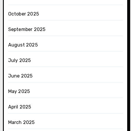
October 2025
September 2025
August 2025
July 2025
June 2025
May 2025
April 2025
March 2025