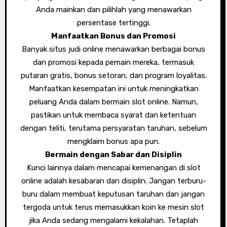
Anda mainkan dan pilihlah yang menawarkan
persentase tertinggi.
Manfaatkan Bonus dan Promosi
Banyak situs judi online menawarkan berbagai bonus
dan promosi kepada pemain mereka, termasuk
putaran gratis, bonus setoran, dan program loyalitas.
Manfaatkan kesempatan ini untuk meningkatkan
peluang Anda dalam bermain slot online. Namun,
pastikan untuk membaca syarat dan ketentuan
dengan teliti, terutama persyaratan taruhan, sebelum
mengklaim bonus apa pun.
Bermain dengan Sabar dan Disiplin
Kunci lainnya dalam mencapai kemenangan di slot
online adalah kesabaran dan disiplin. Jangan terburu-
buru dalam membuat keputusan taruhan dan jangan
tergoda untuk terus memasukkan koin ke mesin slot
jika Anda sedang mengalami kekalahan. Tetaplah