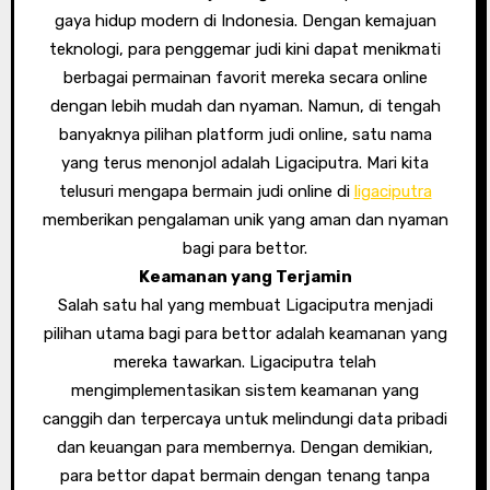
gaya hidup modern di Indonesia. Dengan kemajuan
teknologi, para penggemar judi kini dapat menikmati
berbagai permainan favorit mereka secara online
dengan lebih mudah dan nyaman. Namun, di tengah
banyaknya pilihan platform judi online, satu nama
yang terus menonjol adalah Ligaciputra. Mari kita
telusuri mengapa bermain judi online di
ligaciputra
memberikan pengalaman unik yang aman dan nyaman
bagi para bettor.
Keamanan yang Terjamin
Salah satu hal yang membuat Ligaciputra menjadi
pilihan utama bagi para bettor adalah keamanan yang
mereka tawarkan. Ligaciputra telah
mengimplementasikan sistem keamanan yang
canggih dan terpercaya untuk melindungi data pribadi
dan keuangan para membernya. Dengan demikian,
para bettor dapat bermain dengan tenang tanpa