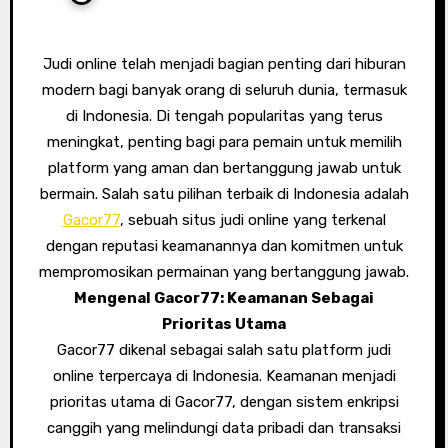
Judi online telah menjadi bagian penting dari hiburan
modern bagi banyak orang di seluruh dunia, termasuk
di Indonesia. Di tengah popularitas yang terus
meningkat, penting bagi para pemain untuk memilih
platform yang aman dan bertanggung jawab untuk
bermain. Salah satu pilihan terbaik di Indonesia adalah
Gacor77
, sebuah situs judi online yang terkenal
dengan reputasi keamanannya dan komitmen untuk
mempromosikan permainan yang bertanggung jawab.
Mengenal Gacor77: Keamanan Sebagai
Prioritas Utama
Gacor77 dikenal sebagai salah satu platform judi
online terpercaya di Indonesia. Keamanan menjadi
prioritas utama di Gacor77, dengan sistem enkripsi
canggih yang melindungi data pribadi dan transaksi