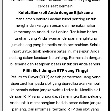
cerdas saat bermain.
Kelola Bankroll Anda dengan Bijaksana
Manajemen bankroll adalah kunci penting untuk
menghindari kerugian besar dan memaksimalkan
kemenangan Anda di slot online. Tentukan batas
taruhan yang Anda nyaman dengan menghitung
jumlah uang yang bersedia Anda pertaruhkan. Selalu
ingat untuk tidak melebihi batas ini, meskipun Anda
sedang dalam keadaan beruntung. Bermainlah dengan
bijaksana dan tetapkan batas untuk diri Anda sendiri.
Pilih Slot dengan RTP yang Tinggi
Return to Player (RTP) adalah persentase uang yang
dipertaruhkan pada slot yang diprediksi akan kembali
ke pemain dalam jangka waktu tertentu. Memilih slot
dengan RTP yang tinggi dapat meningkatkan peluang
Anda untuk memenangkan hadiah besar dalam jangka
panjang. Cari informasi tentang RTP dari slot yang