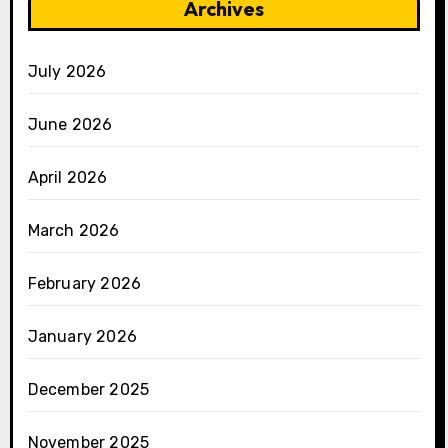
Archives
July 2026
June 2026
April 2026
March 2026
February 2026
January 2026
December 2025
November 2025