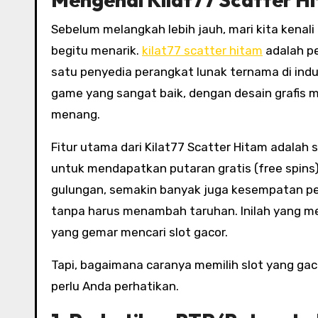
Sebelum melangkah lebih jauh, mari kita kenal
begitu menarik.
kilat77 scatter hitam
adalah pe
satu penyedia perangkat lunak ternama di indus
game yang sangat baik, dengan desain grafis m
menang.
Fitur utama dari Kilat77 Scatter Hitam adala
untuk mendapatkan putaran gratis (free spins
gulungan, semakin banyak juga kesempatan pe
tanpa harus menambah taruhan. Inilah yang m
yang gemar mencari slot gacor.
Tapi, bagaimana caranya memilih slot yang gaco
perlu Anda perhatikan.