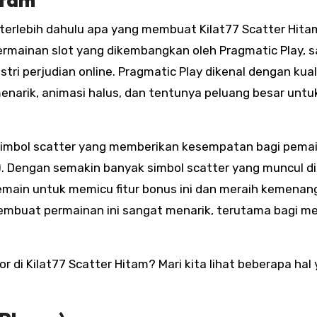
i terlebih dahulu apa yang membuat Kilat77 Scatter Hita
rmainan slot yang dikembangkan oleh Pragmatic Play, s
tri perjudian online. Pragmatic Play dikenal dengan kual
enarik, animasi halus, dan tentunya peluang besar untu
h simbol scatter yang memberikan kesempatan bagi pema
). Dengan semakin banyak simbol scatter yang muncul di
main untuk memicu fitur bonus ini dan meraih kemenan
embuat permainan ini sangat menarik, terutama bagi m
r di Kilat77 Scatter Hitam? Mari kita lihat beberapa hal