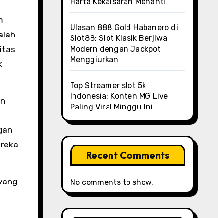
Harta Kekaisaran Menanti
m
Ulasan 888 Gold Habanero di
alah
Slot88: Slot Klasik Berjiwa
itas
Modern dengan Jackpot
Menggiurkan
k
Top Streamer slot 5k
Indonesia: Konten MG Live
in
Paling Viral Minggu Ini
gan
ereka
Recent Comments
 yang
No comments to show.