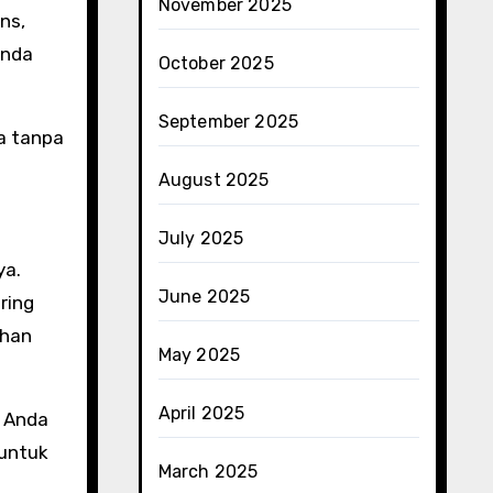
November 2025
ns,
anda
October 2025
September 2025
a tanpa
August 2025
July 2025
ya.
June 2025
ring
uhan
May 2025
April 2025
a Anda
 untuk
March 2025