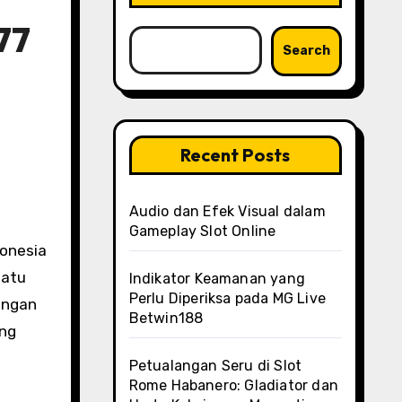
77
Search
Recent Posts
Audio dan Efek Visual dalam
Gameplay Slot Online
donesia
satu
Indikator Keamanan yang
Perlu Diperiksa pada MG Live
engan
Betwin188
ang
Petualangan Seru di Slot
Rome Habanero: Gladiator dan