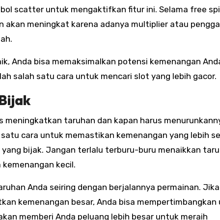
l scatter untuk mengaktifkan fitur ini. Selama free spi
akan meningkat karena adanya multiplier atau pengg
ah.
aik, Anda bisa memaksimalkan potensi kemenangan And
lah salah satu cara untuk mencari slot yang lebih gacor.
Bijak
us meningkatkan taruhan dan kapan harus menurunkann
ah satu cara untuk memastikan kemenangan yang lebih se
ang bijak. Jangan terlalu terburu-buru menaikkan tar
 kemenangan kecil.
taruhan Anda seiring dengan berjalannya permainan. Jik
patkan kemenangan besar, Anda bisa mempertimbangkan
i akan memberi Anda peluang lebih besar untuk meraih