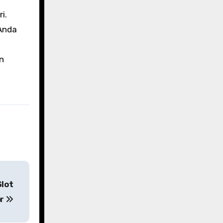
i.
 Anda
n
Slot
or