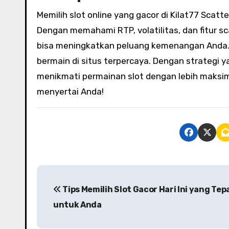
Memilih slot online yang gacor di Kilat77 Scatte
Dengan memahami RTP, volatilitas, dan fitur s
bisa meningkatkan peluang kemenangan Anda. J
bermain di situs terpercaya. Dengan strategi 
menikmati permainan slot dengan lebih maksi
menyertai Anda!
P
Tips Memilih Slot Gacor Hari Ini yang Tep
o
untuk Anda
s