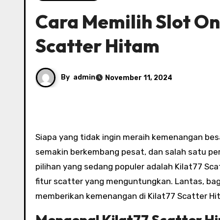
Cara Memilih Slot Onl
Scatter Hitam
By
admin
November 11, 2024
Siapa yang tidak ingin meraih kemenangan besar
semakin berkembang pesat, dan salah satu per
pilihan yang sedang populer adalah Kilat77 Sc
fitur scatter yang menguntungkan. Lantas, ba
memberikan kemenangan di Kilat77 Scatter Hit
Mengenal Kilat77 Scatter H