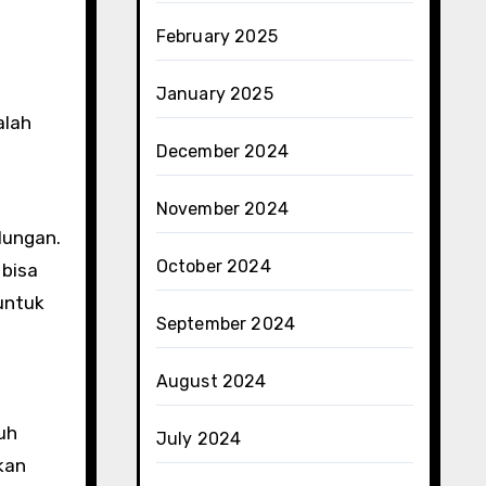
February 2025
January 2025
alah
December 2024
November 2024
lungan.
October 2024
 bisa
untuk
September 2024
August 2024
auh
July 2024
kan