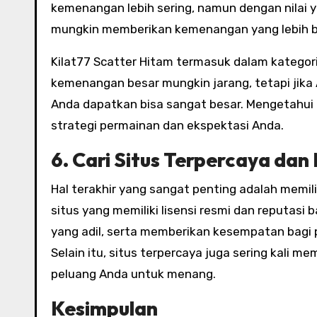
kemenangan lebih sering, namun dengan nilai yan
mungkin memberikan kemenangan yang lebih bes
Kilat77 Scatter Hitam termasuk dalam kategori 
kemenangan besar mungkin jarang, tetapi jika A
Anda dapatkan bisa sangat besar. Mengetahui 
strategi permainan dan ekspektasi Anda.
6.
Cari Situs Terpercaya dan 
Hal terakhir yang sangat penting adalah memili
situs yang memiliki lisensi resmi dan reputasi
yang adil, serta memberikan kesempatan bag
Selain itu, situs terpercaya juga sering kali
peluang Anda untuk menang.
Kesimpulan