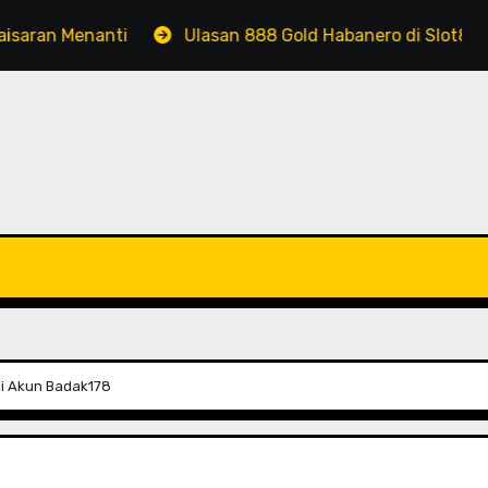
Menanti
Ulasan 888 Gold Habanero di Slot88: Slot Kl
di Akun Badak178