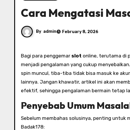
Cara Mengatasi Masa
By
admin
February 8, 2026
Bagi para penggemar
slot
online, terutama di 
menjadi pengalaman yang cukup menyebalkan.
spin muncul, tiba-tiba tidak bisa masuk ke aku
lainnya. Jangan khawatir, artikel ini akan me
efektif, sehingga pengalaman bermain tetap 
Penyebab Umum Masalah
Sebelum membahas solusinya, penting untuk 
Badak178: