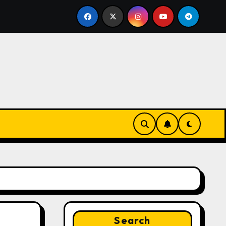
asik Berjiwa Modern dengan Jackpot Menggiurkan
Top 
Search