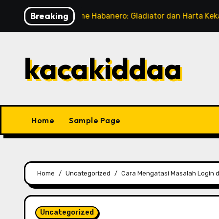
Skip
Breaking
ru di Slot Rome Habanero: Gladiator dan Harta Kekaisaran 
to
content
kacakiddaa
Home
Sample Page
Home
Uncategorized
Cara Mengatasi Masalah Login 
Uncategorized