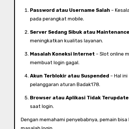
Password atau Username Salah
– Kesal
pada perangkat mobile.
Server Sedang Sibuk atau Maintenanc
meningkatkan kualitas layanan.
Masalah Koneksi Internet
– Slot online 
membuat login gagal.
Akun Terblokir atau Suspended
– Hal ini
pelanggaran aturan Badak178.
Browser atau Aplikasi Tidak Terupdate
saat login.
Dengan memahami penyebabnya, pemain bisa l
masalah login.