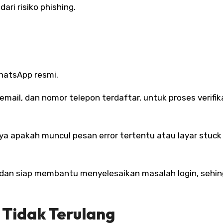
ri risiko phishing.
WhatsApp resmi.
dan siap membantu menyelesaikan masalah login, sehi
 Tidak Terulang