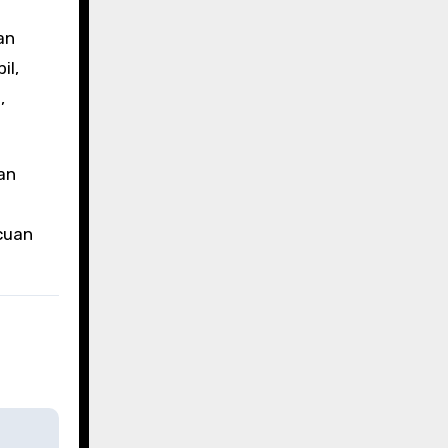
an
il,
,
an
cuan