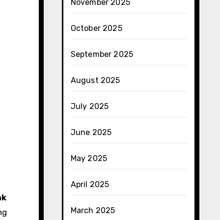
November 2025
October 2025
September 2025
August 2025
July 2025
June 2025
May 2025
April 2025
nk
March 2025
ng