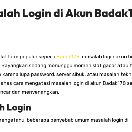
lah Login di Akun Badak
platform populer seperti
Badak178
, masalah login akun b
 Bayangkan sedang menunggu momen slot gacor atau f
n karena lupa password, server sibuk, atau masalah tekn
mbahas cara mengatasi masalah login di akun Badak178 s
lancar dan menyenangkan.
 Login
mengetahui beberapa penyebab umum masalah login di