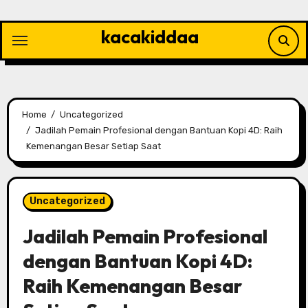
Skip
to
kacakiddaa
content
Home
Uncategorized
Jadilah Pemain Profesional dengan Bantuan Kopi 4D: Raih
Kemenangan Besar Setiap Saat
Uncategorized
Jadilah Pemain Profesional
dengan Bantuan Kopi 4D:
Raih Kemenangan Besar