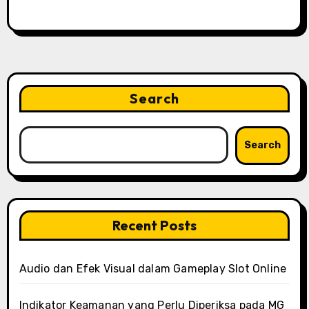
Search
Search
Recent Posts
Audio dan Efek Visual dalam Gameplay Slot Online
Indikator Keamanan yang Perlu Diperiksa pada MG