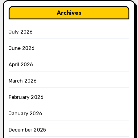
Archives
July 2026
June 2026
April 2026
March 2026
February 2026
January 2026
December 2025