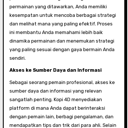
permainan yang ditawarkan, Anda memiliki
kesempatan untuk mencoba berbagai strategi
dan melihat mana yang paling efektif. Proses
ini membantu Anda memahami lebih baik
dinamika permainan dan menemukan strategi
yang paling sesuai dengan gaya bermain Anda
sendiri.
Akses ke Sumber Daya dan Informasi
Sebagai seorang pemain profesional, akses ke
sumber daya dan informasi yang relevan
sangatlah penting. Kopi 4D menyediakan
platform di mana Anda dapat berinteraksi
dengan pemain lain, berbagi pengalaman, dan
mendapatkan tips dan trik dari para ahli. Selain