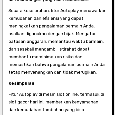
Secara keseluruhan, fitur Autoplay menawarkan
kemudahan dan efisiensi yang dapat
meningkatkan pengalaman bermain Anda,
asalkan digunakan dengan bijak. Mengatur
batasan anggaran, memantau waktu bermain,
dan sesekali mengambil istirahat dapat
membantu meminimalkan risiko dan
memastikan bahwa pengalaman bermain Anda
tetap menyenangkan dan tidak merugikan.
Kesimpulan
Fitur Autoplay di mesin slot online, termasuk di
slot gacor hari ini, memberikan kenyamanan
dan kemudahan tambahan yang bisa