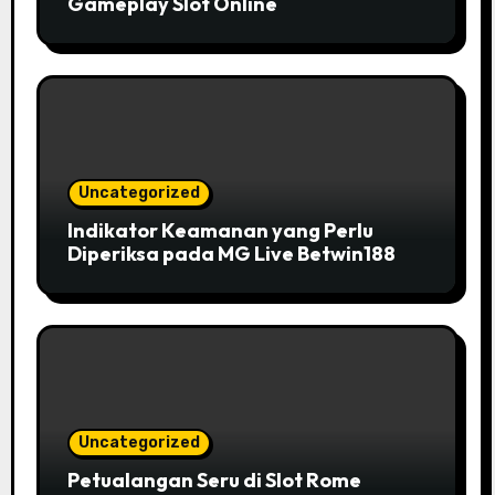
Gameplay Slot Online
Uncategorized
Indikator Keamanan yang Perlu
Diperiksa pada MG Live Betwin188
Uncategorized
Petualangan Seru di Slot Rome