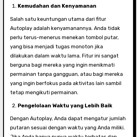
Kemudahan dan Kenyamanan
Salah satu keuntungan utama dari fitur
Autoplay adalah kenyamanannya. Anda tidak
perlu terus-menerus menekan tombol putar,
yang bisa menjadi tugas monoton jika
dilakukan dalam waktu lama. Fitur ini sangat
berguna bagi mereka yang ingin menikmati
permainan tanpa gangguan, atau bagi mereka
yang ingin berfokus pada aktivitas lain sambil
tetap mengikuti permainan.
Pengelolaan Waktu yang Lebih Baik
Dengan Autoplay, Anda dapat mengatur jumlah
putaran sesuai dengan waktu yang Anda miliki.
Jika Anda hanya punya waktu terbatas dan