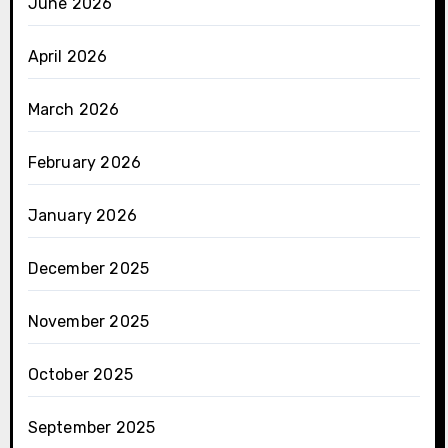
June 2026
April 2026
March 2026
February 2026
January 2026
December 2025
November 2025
October 2025
September 2025