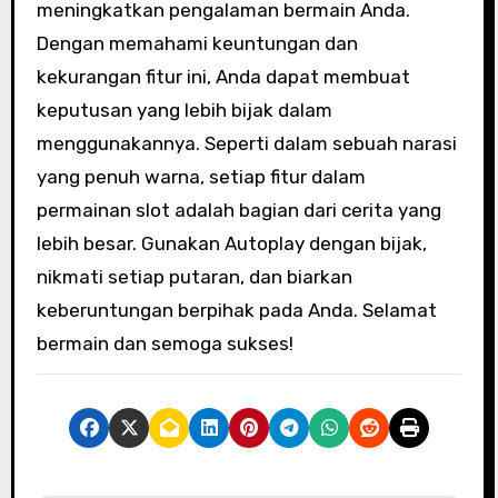
meningkatkan pengalaman bermain Anda.
Dengan memahami keuntungan dan
kekurangan fitur ini, Anda dapat membuat
keputusan yang lebih bijak dalam
menggunakannya. Seperti dalam sebuah narasi
yang penuh warna, setiap fitur dalam
permainan slot adalah bagian dari cerita yang
lebih besar. Gunakan Autoplay dengan bijak,
nikmati setiap putaran, dan biarkan
keberuntungan berpihak pada Anda. Selamat
bermain dan semoga sukses!