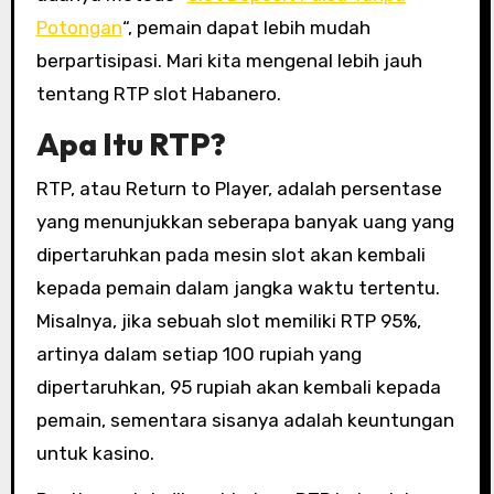
Potongan
“, pemain dapat lebih mudah
berpartisipasi. Mari kita mengenal lebih jauh
tentang RTP slot Habanero.
Apa Itu RTP?
RTP, atau Return to Player, adalah persentase
yang menunjukkan seberapa banyak uang yang
dipertaruhkan pada mesin slot akan kembali
kepada pemain dalam jangka waktu tertentu.
Misalnya, jika sebuah slot memiliki RTP 95%,
artinya dalam setiap 100 rupiah yang
dipertaruhkan, 95 rupiah akan kembali kepada
pemain, sementara sisanya adalah keuntungan
untuk kasino.