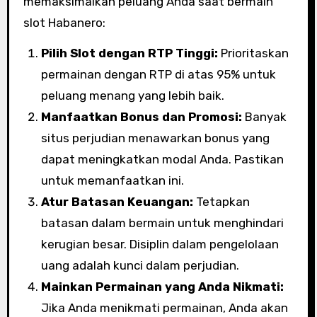
memaksimalkan peluang Anda saat bermain
slot Habanero:
Pilih Slot dengan RTP Tinggi:
Prioritaskan
permainan dengan RTP di atas 95% untuk
peluang menang yang lebih baik.
Manfaatkan Bonus dan Promosi:
Banyak
situs perjudian menawarkan bonus yang
dapat meningkatkan modal Anda. Pastikan
untuk memanfaatkan ini.
Atur Batasan Keuangan:
Tetapkan
batasan dalam bermain untuk menghindari
kerugian besar. Disiplin dalam pengelolaan
uang adalah kunci dalam perjudian.
Mainkan Permainan yang Anda Nikmati:
Jika Anda menikmati permainan, Anda akan