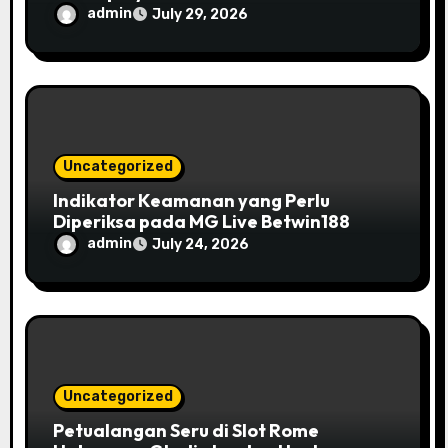
admin
July 29, 2026
Uncategorized
Indikator Keamanan yang Perlu
Diperiksa pada MG Live Betwin188
admin
July 24, 2026
Uncategorized
Petualangan Seru di Slot Rome