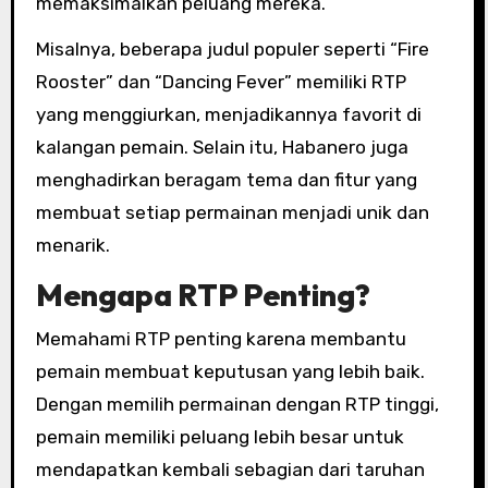
memaksimalkan peluang mereka.
Misalnya, beberapa judul populer seperti “Fire
Rooster” dan “Dancing Fever” memiliki RTP
yang menggiurkan, menjadikannya favorit di
kalangan pemain. Selain itu, Habanero juga
menghadirkan beragam tema dan fitur yang
membuat setiap permainan menjadi unik dan
menarik.
Mengapa RTP Penting?
Memahami RTP penting karena membantu
pemain membuat keputusan yang lebih baik.
Dengan memilih permainan dengan RTP tinggi,
pemain memiliki peluang lebih besar untuk
mendapatkan kembali sebagian dari taruhan