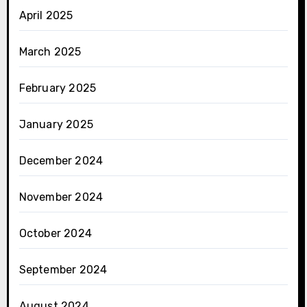
April 2025
March 2025
February 2025
January 2025
December 2024
November 2024
October 2024
September 2024
August 2024