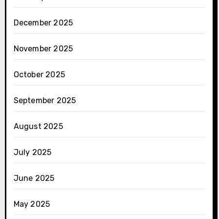
December 2025
November 2025
October 2025
September 2025
August 2025
July 2025
June 2025
May 2025