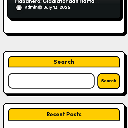
Habanero: Gladiator dan Harta
Kekaisaran Menanti
admin
July 13, 2026
Search
Search
Recent Posts