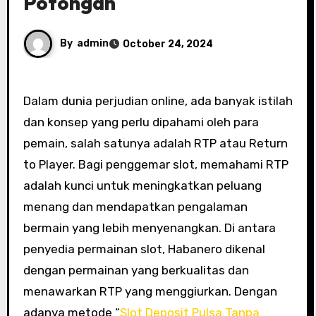
Potongan
By
admin
October 24, 2024
Dalam dunia perjudian online, ada banyak istilah
dan konsep yang perlu dipahami oleh para
pemain, salah satunya adalah RTP atau Return
to Player. Bagi penggemar slot, memahami RTP
adalah kunci untuk meningkatkan peluang
menang dan mendapatkan pengalaman
bermain yang lebih menyenangkan. Di antara
penyedia permainan slot, Habanero dikenal
dengan permainan yang berkualitas dan
menawarkan RTP yang menggiurkan. Dengan
adanya metode “
Slot Deposit Pulsa Tanpa