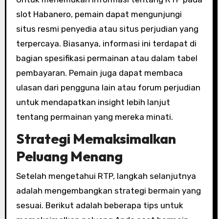
slot Habanero, pemain dapat mengunjungi
situs resmi penyedia atau situs perjudian yang
terpercaya. Biasanya, informasi ini terdapat di
bagian spesifikasi permainan atau dalam tabel
pembayaran. Pemain juga dapat membaca
ulasan dari pengguna lain atau forum perjudian
untuk mendapatkan insight lebih lanjut
tentang permainan yang mereka minati.
Strategi Memaksimalkan
Peluang Menang
Setelah mengetahui RTP, langkah selanjutnya
adalah mengembangkan strategi bermain yang
sesuai. Berikut adalah beberapa tips untuk