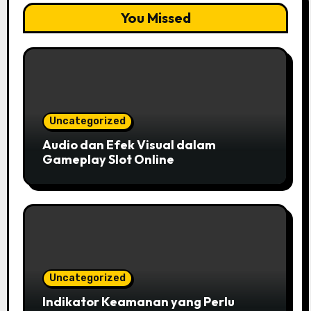
You Missed
Uncategorized
Audio dan Efek Visual dalam
Gameplay Slot Online
Uncategorized
Indikator Keamanan yang Perlu