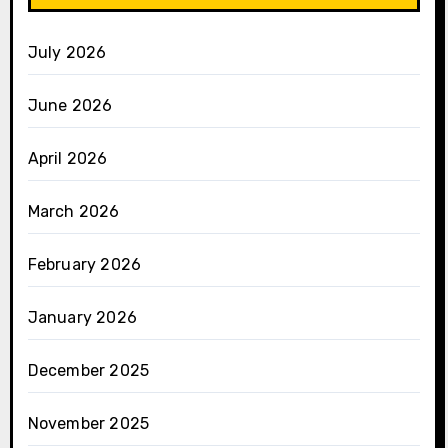
July 2026
June 2026
April 2026
March 2026
February 2026
January 2026
December 2025
November 2025