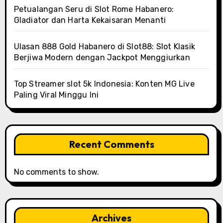
Petualangan Seru di Slot Rome Habanero:
Gladiator dan Harta Kekaisaran Menanti
Ulasan 888 Gold Habanero di Slot88: Slot Klasik
Berjiwa Modern dengan Jackpot Menggiurkan
Top Streamer slot 5k Indonesia: Konten MG Live
Paling Viral Minggu Ini
Recent Comments
No comments to show.
Archives