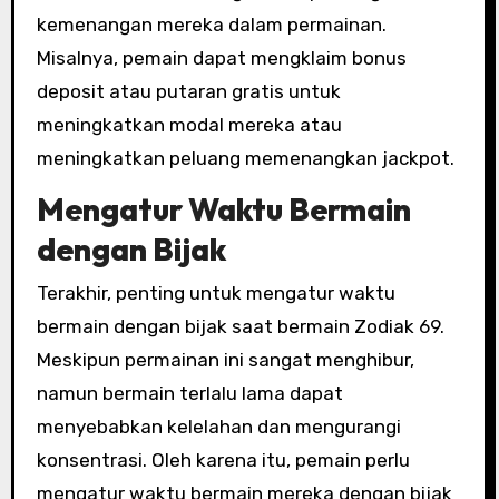
kemenangan mereka dalam permainan.
Misalnya, pemain dapat mengklaim bonus
deposit atau putaran gratis untuk
meningkatkan modal mereka atau
meningkatkan peluang memenangkan jackpot.
Mengatur Waktu Bermain
dengan Bijak
Terakhir, penting untuk mengatur waktu
bermain dengan bijak saat bermain Zodiak 69.
Meskipun permainan ini sangat menghibur,
namun bermain terlalu lama dapat
menyebabkan kelelahan dan mengurangi
konsentrasi. Oleh karena itu, pemain perlu
mengatur waktu bermain mereka dengan bijak