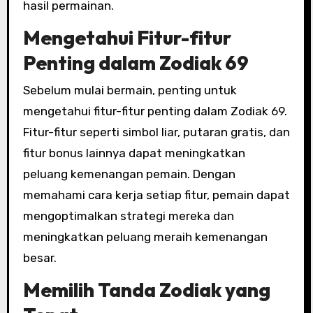
hasil permainan.
Mengetahui Fitur-fitur
Penting dalam Zodiak 69
Sebelum mulai bermain, penting untuk
mengetahui fitur-fitur penting dalam Zodiak 69.
Fitur-fitur seperti simbol liar, putaran gratis, dan
fitur bonus lainnya dapat meningkatkan
peluang kemenangan pemain. Dengan
memahami cara kerja setiap fitur, pemain dapat
mengoptimalkan strategi mereka dan
meningkatkan peluang meraih kemenangan
besar.
Memilih Tanda Zodiak yang