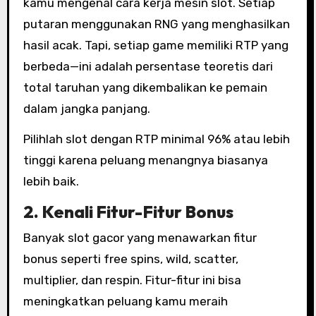
kamu mengenal cara kerja mesin slot. Setiap
putaran menggunakan RNG yang menghasilkan
hasil acak. Tapi, setiap game memiliki RTP yang
berbeda—ini adalah persentase teoretis dari
total taruhan yang dikembalikan ke pemain
dalam jangka panjang.
Pilihlah slot dengan RTP minimal 96% atau lebih
tinggi karena peluang menangnya biasanya
lebih baik.
2.
Kenali Fitur-Fitur Bonus
Banyak slot gacor yang menawarkan fitur
bonus seperti free spins, wild, scatter,
multiplier, dan respin. Fitur-fitur ini bisa
meningkatkan peluang kamu meraih