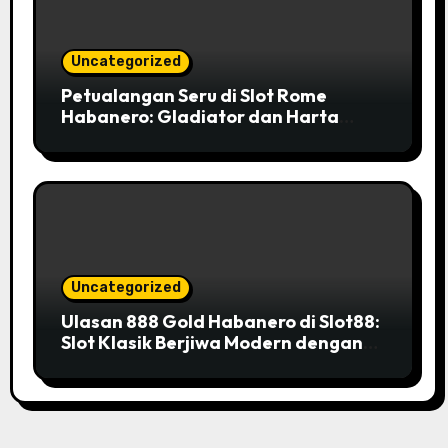
Uncategorized
Petualangan Seru di Slot Rome
Habanero: Gladiator dan Harta
Kekaisaran Menanti
Uncategorized
Ulasan 888 Gold Habanero di Slot88:
Slot Klasik Berjiwa Modern dengan
Jackpot Menggiurkan