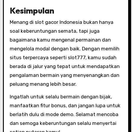
Kesimpulan
Menang di slot gacor Indonesia bukan hanya
soal keberuntungan semata, tapi juga
bagaimana kamu mengenal permainan dan
mengelola modal dengan baik. Dengan memilih
situs terpercaya seperti slot777, kamu sudah
berada di jalur yang tepat untuk mendapatkan
pengalaman bermain yang menyenangkan dan
peluang menang lebih besar.
Ingatlah untuk selalu bermain dengan bijak,
manfaatkan fitur bonus, dan jangan lupa untuk
berlatih dulu di mode demo. Selamat mencoba
dan semoga keberuntungan selalu menyertai
setiap putaran kamu!