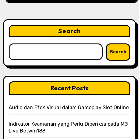
Search
Search
Recent Posts
Audio dan Efek Visual dalam Gameplay Slot Online
Indikator Keamanan yang Perlu Diperiksa pada MG
Live Betwin188