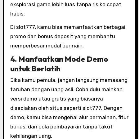
eksplorasi game lebih luas tanpa risiko cepat
habis.
Di slot777, kamu bisa memanfaatkan berbagai
promo dan bonus deposit yang membantu
memperbesar modal bermain.
4.
Manfaatkan Mode Demo
untuk Berlatih
Jika kamu pemula, jangan langsung memasang
taruhan dengan uang asli. Coba dulu mainkan
versi demo atau gratis yang biasanya
disediakan oleh situs seperti slot777. Dengan
demo, kamu bisa mengenal alur permainan, fitur
bonus, dan pola pembayaran tanpa takut
kehilangan uang.