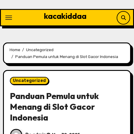
Skip
to
kacakiddaa
content
Home
Uncategorized
Panduan Pemula untuk Menang di Slot Gacor Indonesia
Uncategorized
Panduan Pemula untuk
Menang di Slot Gacor
Indonesia