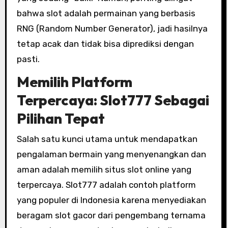
bahwa slot adalah permainan yang berbasis
RNG (Random Number Generator), jadi hasilnya
tetap acak dan tidak bisa diprediksi dengan
pasti.
Memilih Platform
Terpercaya: Slot777 Sebagai
Pilihan Tepat
Salah satu kunci utama untuk mendapatkan
pengalaman bermain yang menyenangkan dan
aman adalah memilih situs slot online yang
terpercaya. Slot777 adalah contoh platform
yang populer di Indonesia karena menyediakan
beragam slot gacor dari pengembang ternama