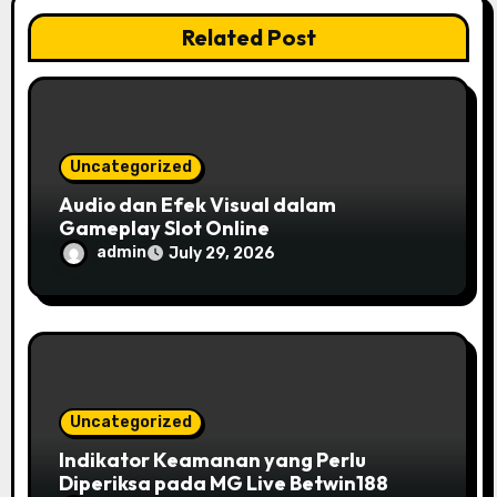
i
Related Post
o
n
Uncategorized
Audio dan Efek Visual dalam
Gameplay Slot Online
admin
July 29, 2026
Uncategorized
Indikator Keamanan yang Perlu
Diperiksa pada MG Live Betwin188