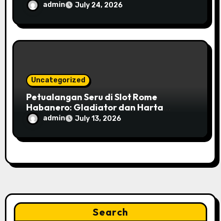
admin
July 24, 2026
Uncategorized
Petualangan Seru di Slot Rome
Habanero: Gladiator dan Harta
Kekaisaran Menanti
admin
July 13, 2026
Search