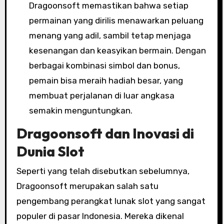
Dragoonsoft memastikan bahwa setiap
permainan yang dirilis menawarkan peluang
menang yang adil, sambil tetap menjaga
kesenangan dan keasyikan bermain. Dengan
berbagai kombinasi simbol dan bonus,
pemain bisa meraih hadiah besar, yang
membuat perjalanan di luar angkasa
semakin menguntungkan.
Dragoonsoft dan Inovasi di
Dunia Slot
Seperti yang telah disebutkan sebelumnya,
Dragoonsoft merupakan salah satu
pengembang perangkat lunak slot yang sangat
populer di pasar Indonesia. Mereka dikenal