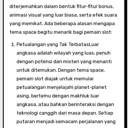
diterjemahkan dalam bentuk fitur-fitur bonus,
animasi visual yang luar biasa, serta efek suara
yang memikat. Ada beberapa alasan mengapa
tema space begitu menarik bagi pemain slot:
Petualangan yang Tak TerbatasLuar
angkasa adalah wilayah yang luas, penuh
dengan potensi dan misteri yang menanti
untuk ditemukan. Dengan tema space,
pemain slot diajak untuk memulai
petualangan menjelajahi planet-planet
asing, bertemu dengan makhluk luar
angkasa, atau bahkan berinteraksi dengan
teknologi canggih dari masa depan. Setiap
putaran menjadi semacam perjalanan yang