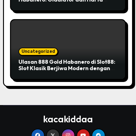
Kekaisaran Menanti
Uncategorized
Ulasan 888 Gold Habanero di Slot88:
Slot Klasik Berjiwa Modern dengan
Jackpot Menggiurkan
kacakiddaa