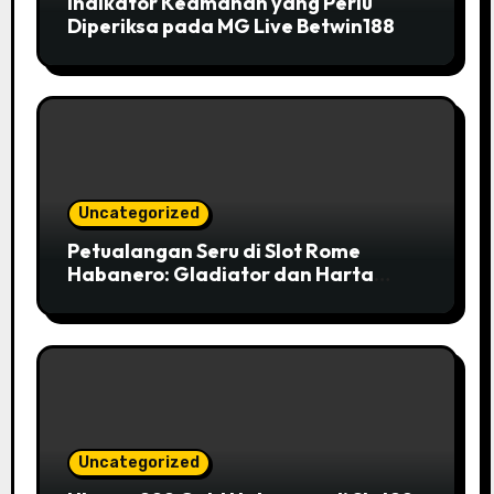
Indikator Keamanan yang Perlu
Diperiksa pada MG Live Betwin188
Uncategorized
Petualangan Seru di Slot Rome
Habanero: Gladiator dan Harta
Kekaisaran Menanti
Uncategorized