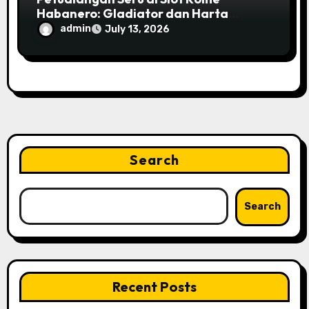
Habanero: Gladiator dan Harta
Kekaisaran Menanti
admin
July 13, 2026
Search
Search
Recent Posts