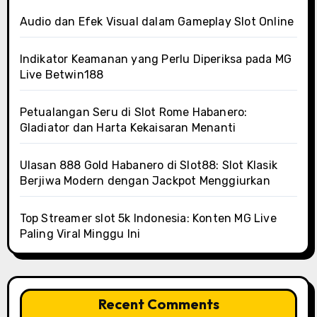
Audio dan Efek Visual dalam Gameplay Slot Online
Indikator Keamanan yang Perlu Diperiksa pada MG
Live Betwin188
Petualangan Seru di Slot Rome Habanero:
Gladiator dan Harta Kekaisaran Menanti
Ulasan 888 Gold Habanero di Slot88: Slot Klasik
Berjiwa Modern dengan Jackpot Menggiurkan
Top Streamer slot 5k Indonesia: Konten MG Live
Paling Viral Minggu Ini
Recent Comments