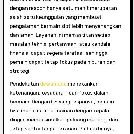
dengan respon hanya satu menit merupakan
salah satu keunggulan yang membuat
pengalaman bermain slot lebih menyenangkan
dan aman. Layanan ini memastikan setiap
masalah teknis, pertanyaan, atau kendala
finansial dapat segera teratasi, sehingga
pemain dapat tetap fokus pada hiburan dan
strategi.
Pendekatan
dewamuda
menekankan
ketenangan, kesadaran, dan fokus dalam
bermain. Dengan CS yang responsif, pemain
bisa menikmati permainan dengan kepala
dingin, memaksimalkan peluang menang, dan
tetap santai tanpa tekanan. Pada akhirnya,