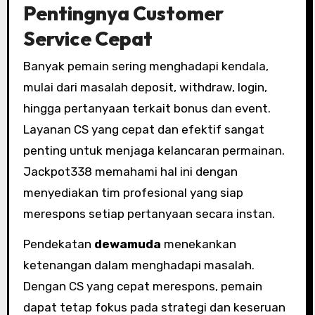
Pentingnya Customer
Service Cepat
Banyak pemain sering menghadapi kendala,
mulai dari masalah deposit, withdraw, login,
hingga pertanyaan terkait bonus dan event.
Layanan CS yang cepat dan efektif sangat
penting untuk menjaga kelancaran permainan.
Jackpot338 memahami hal ini dengan
menyediakan tim profesional yang siap
merespons setiap pertanyaan secara instan.
Pendekatan
dewamuda
menekankan
ketenangan dalam menghadapi masalah.
Dengan CS yang cepat merespons, pemain
dapat tetap fokus pada strategi dan keseruan