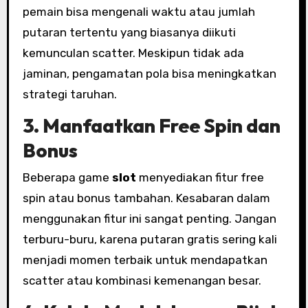
pemain bisa mengenali waktu atau jumlah
putaran tertentu yang biasanya diikuti
kemunculan scatter. Meskipun tidak ada
jaminan, pengamatan pola bisa meningkatkan
strategi taruhan.
3. Manfaatkan Free Spin dan
Bonus
Beberapa game
slot
menyediakan fitur free
spin atau bonus tambahan. Kesabaran dalam
menggunakan fitur ini sangat penting. Jangan
terburu-buru, karena putaran gratis sering kali
menjadi momen terbaik untuk mendapatkan
scatter atau kombinasi kemenangan besar.