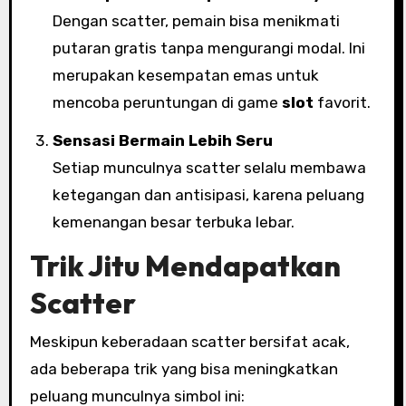
Dengan scatter, pemain bisa menikmati
putaran gratis tanpa mengurangi modal. Ini
merupakan kesempatan emas untuk
mencoba peruntungan di game
slot
favorit.
Sensasi Bermain Lebih Seru
Setiap munculnya scatter selalu membawa
ketegangan dan antisipasi, karena peluang
kemenangan besar terbuka lebar.
Trik Jitu Mendapatkan
Scatter
Meskipun keberadaan scatter bersifat acak,
ada beberapa trik yang bisa meningkatkan
peluang munculnya simbol ini: