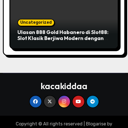
Uncategorized
Ulasan 888 Gold Habanero di Slot88:
Slot Klasik Berjiwa Modern dengan
Jackpot Menggiurkan
kacakiddaa
Copyright © All rights reserved
|
Blogarise
by