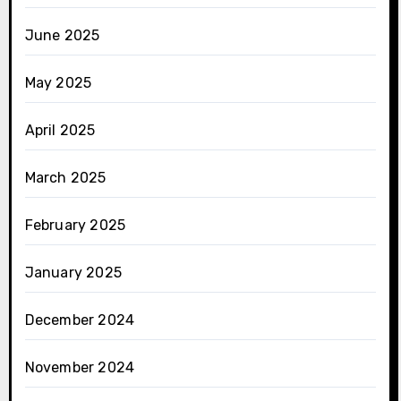
June 2025
May 2025
April 2025
March 2025
February 2025
January 2025
December 2024
November 2024