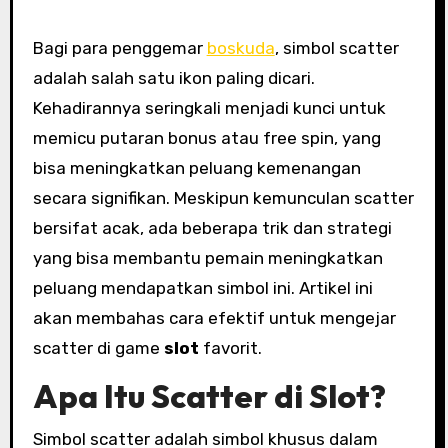
Bagi para penggemar
boskuda
, simbol scatter
adalah salah satu ikon paling dicari.
Kehadirannya seringkali menjadi kunci untuk
memicu putaran bonus atau free spin, yang
bisa meningkatkan peluang kemenangan
secara signifikan. Meskipun kemunculan scatter
bersifat acak, ada beberapa trik dan strategi
yang bisa membantu pemain meningkatkan
peluang mendapatkan simbol ini. Artikel ini
akan membahas cara efektif untuk mengejar
scatter di game
slot
favorit.
Apa Itu Scatter di Slot?
Simbol scatter adalah simbol khusus dalam