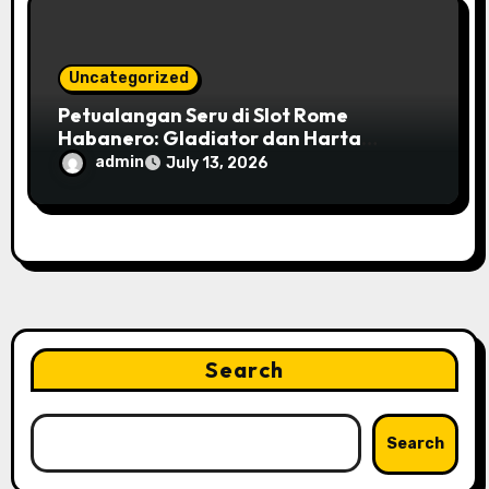
Uncategorized
Petualangan Seru di Slot Rome
Habanero: Gladiator dan Harta
Kekaisaran Menanti
admin
July 13, 2026
Search
Search